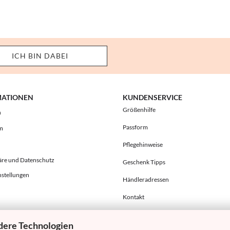
MATIONEN
KUNDENSERVICE
Größenhilfe
h
Passform
m
Pflegehinweise
äre und Datenschutz
Geschenk Tipps
nstellungen
Händleradressen
Kontakt
dere Technologien