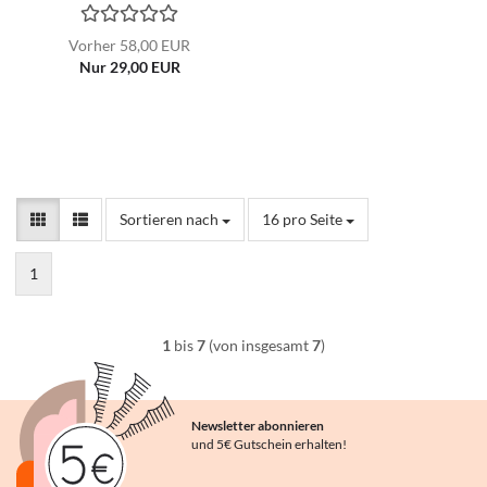
Vorher 58,00 EUR
Nur 29,00 EUR
Sortieren nach
pro Seite
Sortieren nach
16 pro Seite
1
1
bis
7
(von insgesamt
7
)
Newsletter abonnieren
und 5€ Gutschein erhalten!