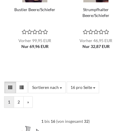
Bustier Beere/Schiefer
Strumpfhalter
Beere/Schiefer
Vorher 99,95 EUR
Vorher 46,95 EUR
Nur 69,96 EUR
Nur 32,87 EUR
Sortieren nach
pro Seite
Sortieren nach
16 pro Seite
1
2
»
1
bis
16
(von insgesamt
32
)