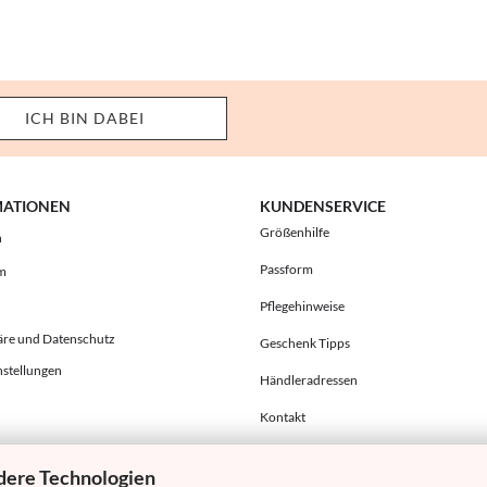
MATIONEN
KUNDENSERVICE
Größenhilfe
h
Passform
m
Pflegehinweise
äre und Datenschutz
Geschenk Tipps
nstellungen
Händleradressen
Kontakt
dere Technologien