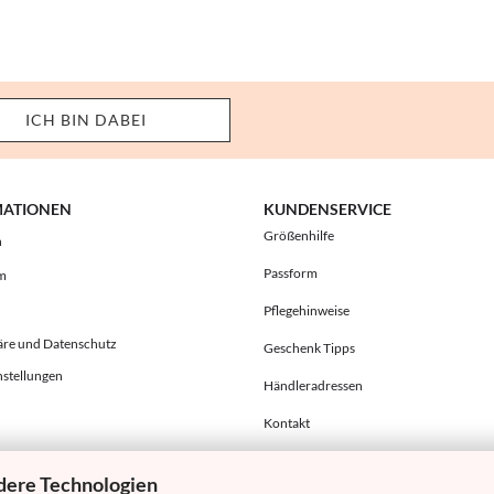
MATIONEN
KUNDENSERVICE
Größenhilfe
h
Passform
m
Pflegehinweise
äre und Datenschutz
Geschenk Tipps
nstellungen
Händleradressen
Kontakt
dere Technologien