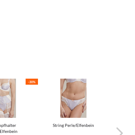
-30%
pfhalter
String Perle/Elfenbein
M
Elfenbein
Pe