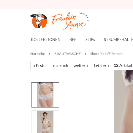
KOLLEKTIONEN
BHs
SLIPs
STRUMPFHALT
»
»
Startseite
BRAUTWÄSCHE
Short Perle/Elfenbein
12
Artikel
« Erster
« zurück
weiter »
Letzter »