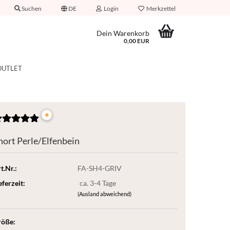
Suchen
DE
Login
Merkzettel
Dein Warenkorb
0,00 EUR
OUTLET
*
hort Perle/Elfenbein
t.Nr.:
FA-SH4-GRIV
eferzeit:
ca. 3-4 Tage
(Ausland abweichend)
röße: