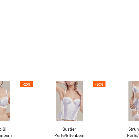
-20%
-30%
p BH
Bustier
Strum
enbein
Perle/Elfenbein
Perle/