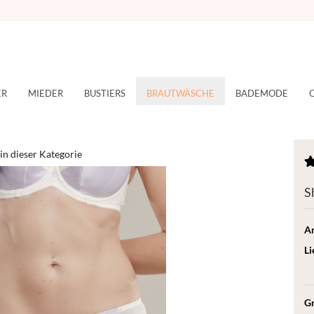
ER
MIEDER
BUSTIERS
BRAUTWÄSCHE
BADEMODE
 in dieser Kategorie
S
Ar
Li
G