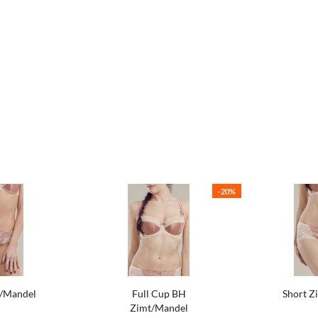
-20%
t/Mandel
Full Cup BH
Short Z
Zimt/Mandel