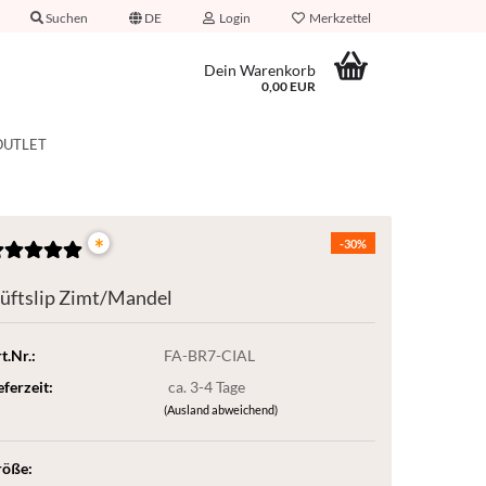
Suchen
DE
Login
Merkzettel
Dein Warenkorb
0,00 EUR
OUTLET
*
-30%
üftslip Zimt/Mandel
t.Nr.:
FA-BR7-CIAL
eferzeit:
ca. 3-4 Tage
(Ausland abweichend)
röße: