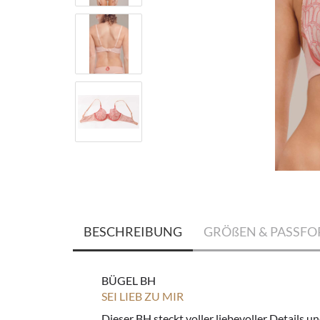
BESCHREIBUNG
GRÖßEN & PASSF
BÜGEL BH
SEI LIEB ZU MIR
Dieser BH steckt voller liebevoller Details u