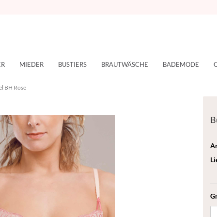
ER
MIEDER
BUSTIERS
BRAUTWÄSCHE
BADEMODE
el BH Rose
B
Ar
Li
G