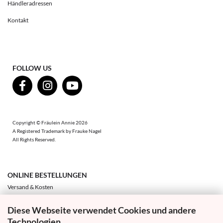
Händleradressen
Kontakt
FOLLOW US
Copyright © Fräulein Annie 2026
A Registered Trademark by Frauke Nagel
All Rights Reserved.
ONLINE BESTELLUNGEN
Versand & Kosten
Zahlung & Sicherheit
Diese Webseite verwendet Cookies und andere
Technologien
Umtausch & Rückgabe